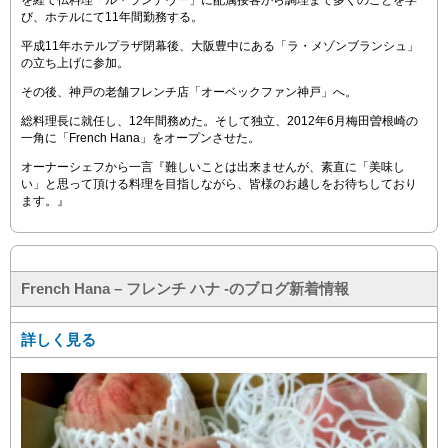
び、ホテルにて11年間勤務する。
平成11年ホテルプラザ閉幕後、 大阪豊中にある「ラ・メゾンブランシュ」
の立ち上げに参加。
その後、神戸の老舗フレンチ店「オーベックファン神戸」へ。
総料理長に就任し、12年間務めた。 そして独立、2012年6月 梅田曽根崎の
一角に「French Hana」をオープンさせた。
オーナーシェフから一言 『難しいことは出来ませんが、素直に「美味し
い」と思って頂ける 料理を目指しながら、皆様のお越しをお待ちしており
ます。』
French Hana – フレンチ ハナ -のブログ新着情報
詳しく見る