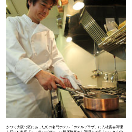
かつて大阪北区にあった幻の名門ホテル「ホテルプラザ」に入社 宴会調理
を経て仏料理「ル・ランデヴー」に配属 接客から調理まで多くのことを学