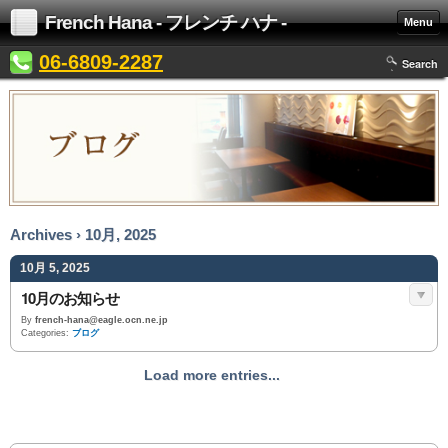
French Hana - フレンチ ハナ -
Menu
06-6809-2287
Search
Archives › 10月, 2025
10月 5, 2025
10月のお知らせ
By
french-hana@eagle.ocn.ne.jp
Categories:
ブログ
Load more entries...